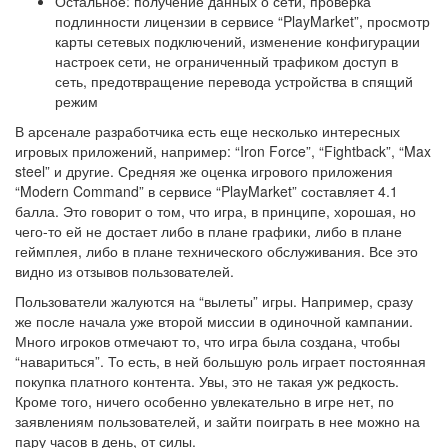
Остальное: получение данных о сети, проверка
подлинности лицензии в сервисе “PlayMarket”, просмотр
карты сетевых подключений, изменение конфигурации
настроек сети, не ограниченный трафиком доступ в
сеть, предотвращение перевода устройства в спящий
режим
В арсенале разработчика есть еще несколько интересных
игровых приложений, например: “Iron Force”, “Fightback”, “Max
steel” и другие. Средняя же оценка игрового приложения
“Modern Command” в сервисе “PlayMarket” составляет 4.1
балла. Это говорит о том, что игра, в принципе, хорошая, но
чего-то ей не достает либо в плане графики, либо в плане
геймплея, либо в плане технического обслуживания. Все это
видно из отзывов пользователей.
Пользователи жалуются на “вылеты” игры. Например, сразу
же после начала уже второй миссии в одиночной кампании.
Много игроков отмечают то, что игра была создана, чтобы
“навариться”. То есть, в ней большую роль играет постоянная
покупка платного контента. Увы, это не такая уж редкость.
Кроме того, ничего особенно увлекательно в игре нет, по
заявлениям пользователей, и зайти поиграть в нее можно на
пару часов в день, от силы.