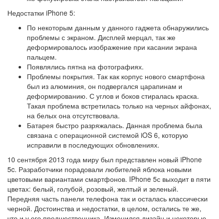
Недостатки iPhone 5:
По некоторым данным у данного гаджета обнаружились
проблемы с экраном. Дисплей мерцал, так же
деформировалось изображение при касании экрана
пальцем.
Появлялись пятна на фотографиях.
Проблемы покрытия. Так как корпус нового смартфона
был из алюминия, он подвергался царапинам и
деформированию. С углов и боков стиралась краска.
Такая проблема встретилась только на черных айфонах,
на белых она отсутствовала.
Батарея быстро разряжалась. Данная проблема была
связана с операционной системой iOS 6, которую
исправили в последующих обновлениях.
10 сентября 2013 года миру был представлен новый iPhone
5c. Разработчики порадовали любителей яблока новыми
цветовыми вариантами смартфонов. IPhone 5с выходит в пяти
цветах: белый, голубой, розовый, желтый и зеленый.
Передняя часть панели телефона так и осталась классически
черной. Достоинства и недостатки, в целом, остались те же,
что и у его предшественника. Изменился дизайн и некоторые