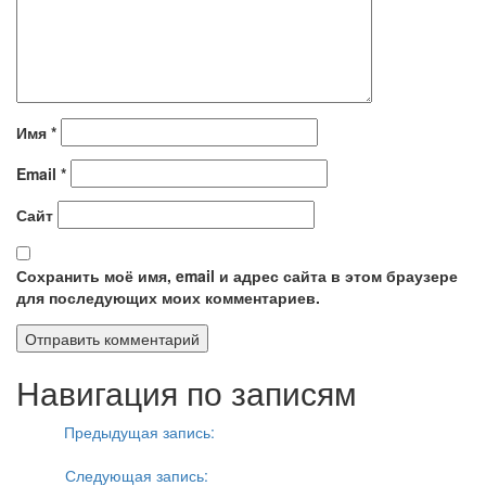
Имя
*
Email
*
Сайт
Сохранить моё имя, email и адрес сайта в этом браузере
для последующих моих комментариев.
Навигация по записям
Назад
Предыдущая запись:
iPhone ожидают перемены: Apple
убьет кнопку «Home»
Далее
Следующая запись:
Xiaomi Mi5C вновь рядом с Huawei